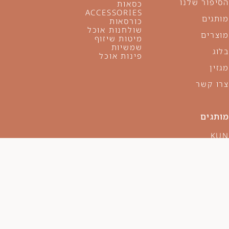
הסיפור שלנו
כסאות
ACCESSORIES
מותגים
כורסאות
שולחנות אוכל
מוצרים
מיטות שיזוף
שמשיות
בלוג
פינות אוכל
מגזין
צרו קשר
מותגים
KUN
HIGOLD
PININI FARINA
ARTIE
S'48
ARTITURE
ניוזלטר
הירשמו לניוזלטר שלנו לקבלת עדכונים על