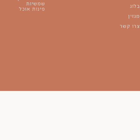
שמשיות
בלוג
פינות אוכל
מגזין
צרו קשר
 OUTDOOR LIVING
המותג קוטור נולד מתוך הצורך הקיי