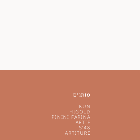
מותגים
KUN
HIGOLD
PININI FARINA
ARTIE
S'48
ARTITURE