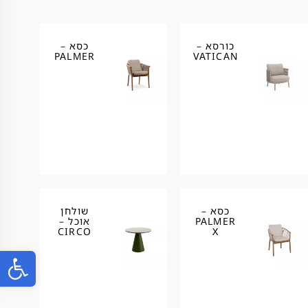
כורסא –
כסא –
PALMER
VATICAN
כסא –
שולחן
PALMER
אוכל –
CIRCO
X
פתח ס